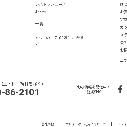
レストランユース
は
おやつ
お
定
一覧
カ
ス
すべての単品 (冷凍）から選
会
ぶ
お
ニ
:00 (土・日・祝日を除く)
旬な情報を配信中！
0-86-2101
公式SNS
会社情報
本サイトのご利用にあたって
プライ