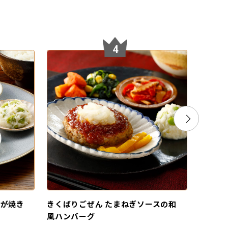
4
うが焼き
きくばりごぜん たまねぎソースの和
きくば
風ハンバーグ
火焼き