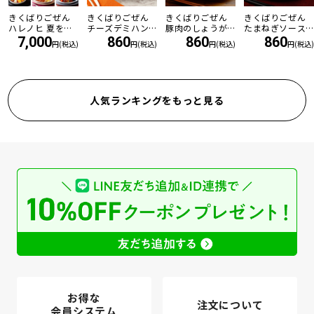
きくばりごぜん
きくばりごぜん
きくばりごぜん
きくばりごぜん
ハレノヒ 夏を乗
チーズデミハン
豚肉のしょうが
たまねぎソース
り切る8食セット
バーグ
焼き
の和風ハンバー
7,000
860
860
860
円(税込)
円(税込)
円(税込)
円(税込)
・2026年8月
グ
人気ランキングをもっと見る
お得な
注文について
会員システム