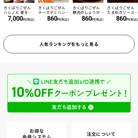
きくばりごぜん
きくばりごぜん
きくばりごぜん
きくばりごぜん
ハレノヒ 夏を乗
チーズデミハン
豚肉のしょうが
たまねぎソース
り切る8食セット
バーグ
焼き
の和風ハンバー
7,000
860
860
860
円(税込)
円(税込)
円(税込)
円(税込)
・2026年8月
グ
人気ランキングをもっと見る
お得な
注文について
会員システム