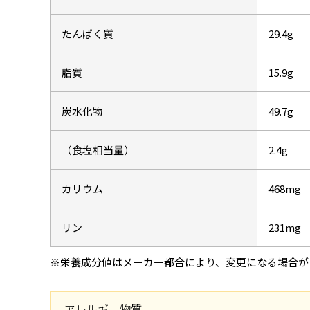
たんぱく質
29.4g
脂質
15.9g
炭水化物
49.7g
（食塩相当量）
2.4g
カリウム
468mg
リン
231mg
※栄養成分値はメーカー都合により、変更になる場合が
アレルギー物質