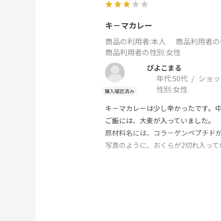
キ－マカレー
商品の利用者
:本人
商品利用者の
商品利用者の性別
:女性
ぴよこまる
年代:
50代
ショッ
性別:
女性
キ－マカレーは少し辛かったです。
ご飯には、大麦が入っていました。
原材料名には、コラ－ゲンペプチド
写真のように、おくらが2切れ入っ
ショ－トニングとマ－ガリンが入っ
460kcal あり、腹持ちがよさそう