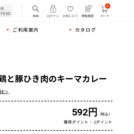
0
時間
19:00
検索
ログイン
お気に入り
閲覧履歴
カート
ご利用案内
カタログ
eal 鶏と豚ひき肉のキーマカレー
読む）
592円
（税込）
獲得ポイント： 2ポイント