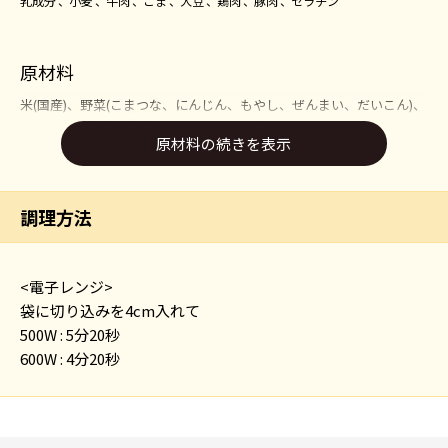
乳成分
小麦
牛肉
ごま
大豆
鶏肉
豚肉
ゼラチン
原材料
米(国産)、野菜(こまつな、にんじん、もやし、ぜんまい、だいこん)、
大麦、食肉(鶏肉、牛肉)、コラーゲンペプチド、チーズ、コチュジャ
原材料の続きを表示
ン、粒状植物性たん白、植物油脂、砂糖、しょうゆ、ショートニン
グ、ごま、粉末みそ、酢、豆板醤、ゼラチン、食塩、にんにくペース
ト、しょうがペースト、発酵調味料、コンソメパウダー、香辛料/増粘
剤(加工でん粉)、調味料(アミノ酸等)、着色料(カラメル、カロチノイ
調理方法
ド)、セルロース、(一部に小麦・乳成分・牛肉・ごま・大豆・鶏肉・
豚肉・ゼラチンを含む)
<電子レンジ>
袋に切り込みを4cm入れて
500W : 5分20秒
600W : 4分20秒