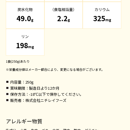
炭水化物
（食塩相当量）
カリウム
49.0
2.2
325
g
g
mg
リン
198
mg
1食(250g)あたり
※栄養成分値はメーカー都合により、変更になる場合がございます。
内容量
：250g
賞味期限
：製造日より12か月
保存方法
：-18℃以下で保存してください。
販売者
：株式会社ニチレイフーズ
アレルギー物質