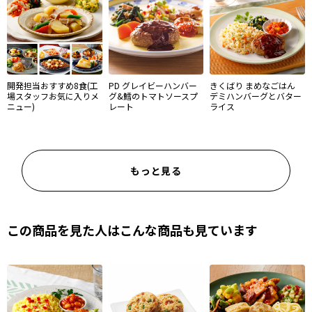
開発担当おすすめ8食(工
PD グレイビーハンバー
きくばり まめなごはん
場スタッフお気に入りメ
グ&鱈のトマトソースプ
デミハンバーグとバター
ニュー)
レート
ライス
もっと見る
この商品を見た人はこんな商品も見ています