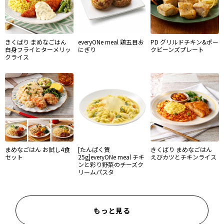
きくばり まめなごはん
everyONe meal 鶏五目お
PD グリルドチキン&ポー
白身フライとターメリッ
にぎり
クビーンズプレート
クライス
まめなごはん お試し4食
[たんぱく質
きくばり まめなごはん
セット
25g]everyONe meal チキ
えびカツとチキンライス
ンと彩り野菜のチーズク
リームパスタ
もっと見る