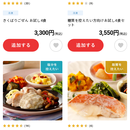
（33）
（9）
きくばりごぜん お試し4食
糖質を控えたい方向けお試し4食セ
ット
3,300円
3,550円
(税込)
(税込)
（14）
（6）