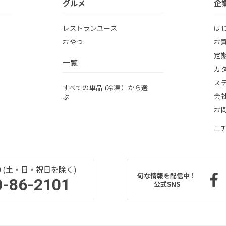
グルメ
企
レストランユース
は
おやつ
お
定
一覧
カ
ス
すべての単品 (冷凍）から選
会
ぶ
お
ニ
:00 (土・日・祝日を除く)
旬な情報を配信中！
0-86-2101
公式SNS