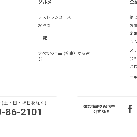
グルメ
企
レストランユース
は
おやつ
お
定
一覧
カ
ス
すべての単品 (冷凍）から選
会
ぶ
お
ニ
:00 (土・日・祝日を除く)
旬な情報を配信中！
0-86-2101
公式SNS